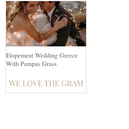
Elopement Wedding Greece
Top 10 Destinat
With Pampas Grass
Venues
WE LOVE THE GRAM