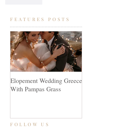
Like
Reply
FEATURES POSTS
Elopement Wedding Greece
Unique venues to 
With Pampas Grass
in Greece
FOLLOW US