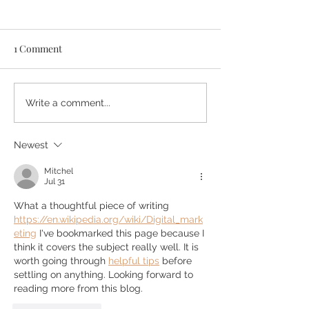
1 Comment
Unique venues to say I do
Hedonistic Hang
Write a comment...
in Greece
Pleasure-Packed
for 2022
Newest
Mitchel
Jul 31
What a thoughtful piece of writing 
https://en.wikipedia.org/wiki/Digital_mark
eting
 I've bookmarked this page because I 
think it covers the subject really well. It is 
worth going through 
helpful tips
 before 
settling on anything. Looking forward to 
reading more from this blog.